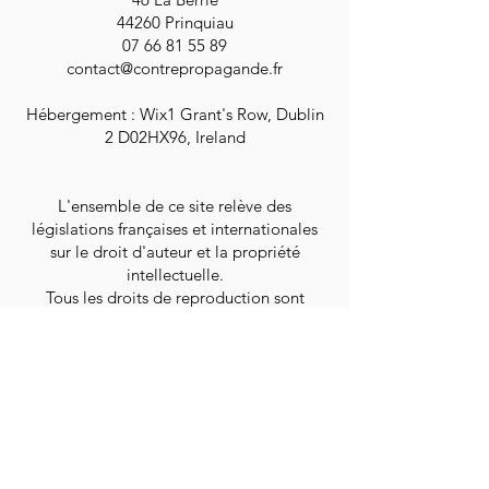
44260 Prinquiau
07 66 81 55 89
contact@contrepropagande.fr
Hébergement : Wix1 Grant's Row, Dublin
2 D02HX96, Ireland
L'ensemble de ce site relève des
législations françaises et internationales
sur le droit d'auteur et la propriété
intellectuelle.
Tous les droits de reproduction sont
réservés, y compris pour les documents
iconographiques et photographiques.
BESOIN D'AIDE ?
INFORMATIONS LÉGALES
FAQ
Conditions Générales
Contact
Politique de Confidentialité