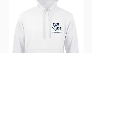
Sweat-shirt Papas Loups blanc
السعر