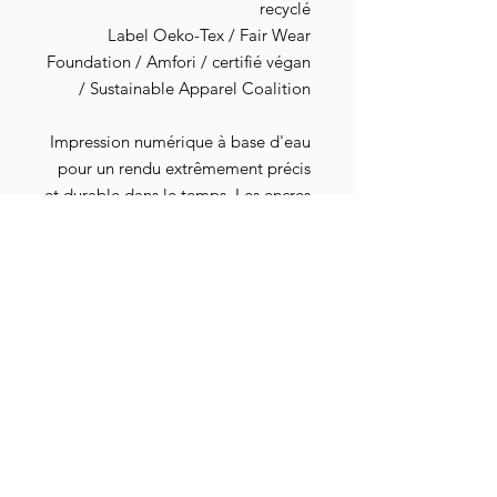
recyclé
Label Oeko-Tex / Fair Wear
Foundation / Amfori / certifié végan
/ Sustainable Apparel Coalition
Impression numérique à base d'eau
pour un rendu extrêmement précis
et durable dans le temps. Les encres
sont exemptes de toxines,
dépourvues de dérivé animal, sans
danger pour les nourrissons et les
bébés, elles répondent aux normes
industrielles les plus strictes au
niveau mondial. Elles sont
également attestées par les
certifications Oeko-Tex 100, GOTS-
3V, RSL et American Association of
Textile Chemists and Colorists.