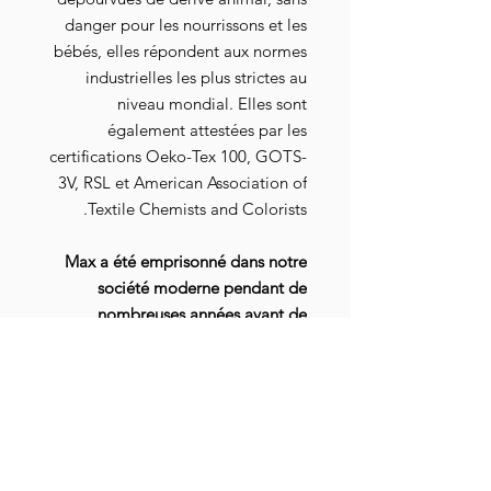
danger pour les nourrissons et les
bébés, elles répondent aux normes
industrielles les plus strictes au
niveau mondial. Elles sont
également attestées par les
certifications Oeko-Tex 100, GOTS-
3V, RSL et American Association of
Textile Chemists and Colorists.
Max a été emprisonné dans notre
société moderne pendant de
nombreuses années avant de
décider, aidé par un licenciement
économique, de s’en échapper et
d’opérer « un retour à la terre ». A
travers
sa chaîne Youtube
Jesuisterreau
, il sème des graines
pour nous inciter à nous tourner vers