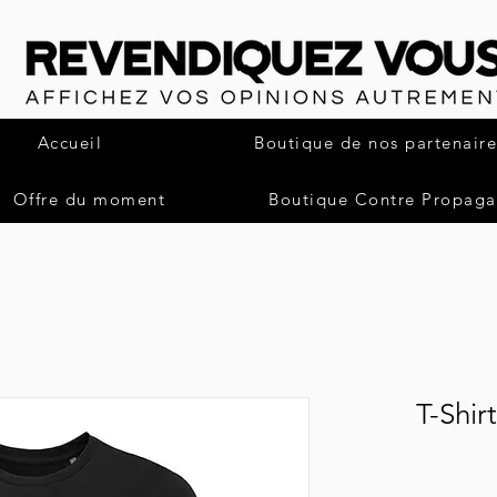
Accueil
Boutique de nos partenaire
Offre du moment
Boutique Contre Propag
T-Shir