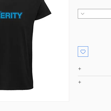
ATTENTION ! Article
l'intégralit
Pour prendre 
l'envers à 30°, n'uti
Livraison en Collissim