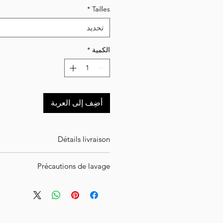
*
Tailles
تحديد
الكمية
*
أضِف إلى العربة
Détails livraison
 en pré-commande ! Vous recevrez
Précautions de lavage
é de votre commande sous une à cinq
semaines.
soin de votre vêtement : lavez-le à
lisez pas de sèche-linge et repassez-
o ou lettre suivie suivant le poids et
le à l'envers.
le volume de votre commande.