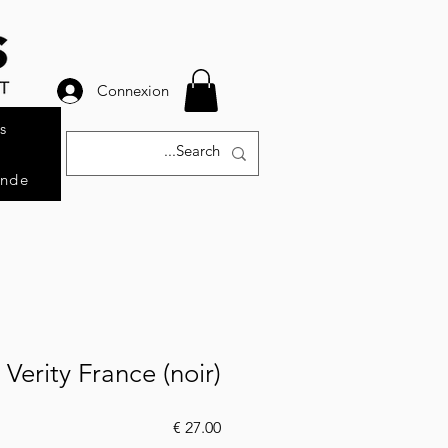
Connexion
s
ande
t Verity France (noir)
السعر