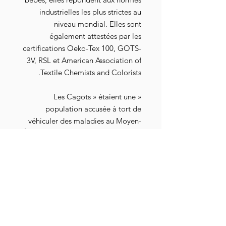
industrielles les plus strictes au
niveau mondial. Elles sont
également attestées par les
certifications Oeko-Tex 100, GOTS-
3V, RSL et American Association of
Textile Chemists and Colorists.
« Les Cagots » étaient une
population accusée à tort de
véhiculer des maladies au Moyen-
Âge et ainsi victime de nombreuses
restrictions et discriminations.
Retrouvez les Cagots d'aujourd'hui
sur leur
site internet
et leur groupe
.
Telegram
Votre taille n'est pas disponible ?