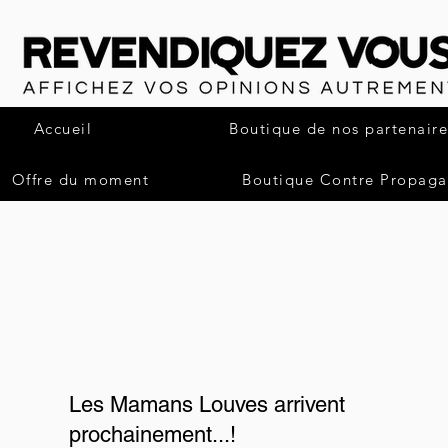
Accueil
Boutique de nos partenaire
Offre du moment
Boutique Contre Propag
Les Mamans Louves arrivent
prochainement...!