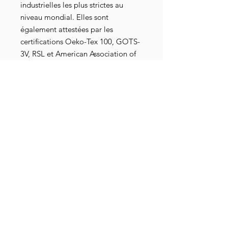
industrielles les plus strictes au
niveau mondial. Elles sont
également attestées par les
certifications Oeko-Tex 100, GOTS-
3V, RSL et American Association of
Textile Chemists and Colorists.
Max a été emprisonné dans notre
société moderne pendant de
nombreuses années avant de
décider, aidé par un licenciement
économique, de s’en échapper et
d’opérer « un retour à la terre ». A
travers
sa chaîne Youtube
Jesuisterreau
, il sème des graines
pour nous inciter à nous tourner vers
nos jardins, afin de nous
reconnecter au vivant, et à
(re)donner un sens à nos vies. Le