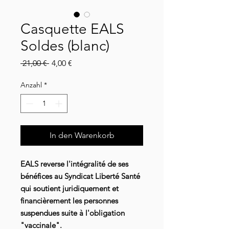
Casquette EALS
Soldes (blanc)
Standardpreis
Sale-
 21,00 € 
4,00 €
Preis
Anzahl
*
In den Warenkorb
EALS reverse l'intégralité de ses
bénéfices au Syndicat Liberté Santé
qui soutient juridiquement et
financièrement les personnes
suspendues suite à l'obligation
"vaccinale".