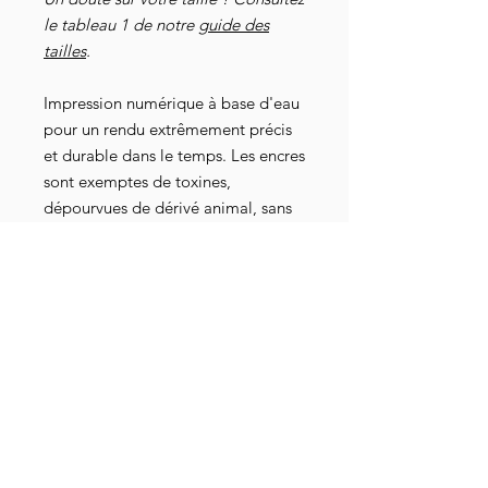
le tableau 1 de notre
guide des
tailles
.
Impression numérique à base d'eau
pour un rendu extrêmement précis
et durable dans le temps. Les encres
sont exemptes de toxines,
dépourvues de dérivé animal, sans
danger pour les nourrissons et les
bébés, elles répondent aux normes
industrielles les plus strictes au
niveau mondial. Elles sont
également attestées par les
certifications Oeko-Tex 100, GOTS-
3V, RSL et American Association of
Textile Chemists and Colorists.
Retrouvez le Docteur Alwest sur
sa