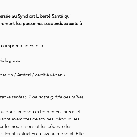
le volume de votre 
versée au
Syndicat Liberté Santé
qui
ièrement les personnes suspendues suite à
dus imprimé en France
biologique
tion / Amfori / certifié végan /
ltez le tableau 1 de notre
guide des tailles
.
au pour un rendu extrêmement précis et
s sont exemptes de toxines, dépourvues
 les nourrissons et les bébés, elles
 les plus strictes au niveau mondial. Elles