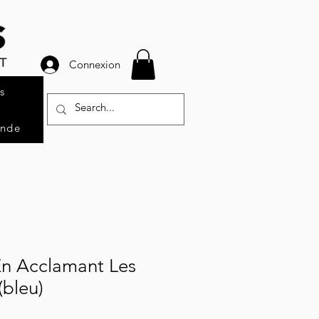
Connexion
s
ande
 En Acclamant Les
(bleu)