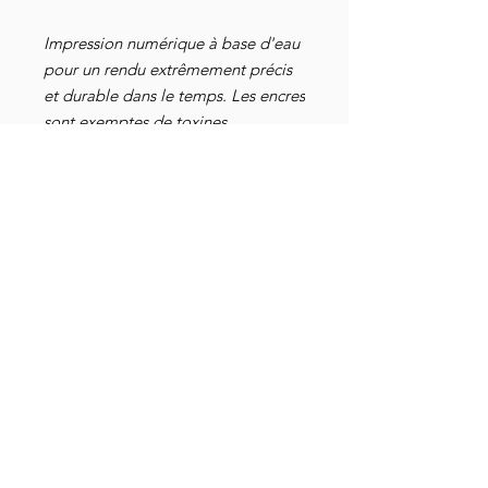
Impression numérique à base d'eau
pour un rendu extrêmement précis
et durable dans le temps. Les encres
sont exemptes de toxines,
dépourvues de dérivé animal, sans
danger pour les nourrissons et les
bébés, elles répondent aux normes
industrielles les plus strictes au
niveau mondial. Elles sont
également attestées par les
certifications Oeko-Tex 100, GOTS-
3V, RSL et American Association of
Textile Chemists and Colorists.
Détails livraison
ATTENTION ! Article en pré-
Précautions de lavage