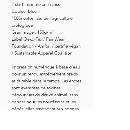
T-shirt imprimé en France
Couleur bleu
100% coton issu de l'agriculture
biologique
Grammage : 150g/m²
Label Oeko-Tex / Fair Wear
Foundation / Amfori / certifié végan
/ Sustainable Apparel Coalition
Impression numérique à base d'eau
pour un rendu extrêmement précis
et durable dans le temps. Les encres
sont exemptes de toxines,
dépourvues de dérivé animal, sans
danger pour les nourrissons et les
bébés, elles répondent aux normes
industrielles les plus strictes au
niveau mondial. Elles sont
également attestées par les