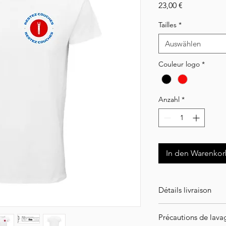
Preis
23,00 €
Tailles
*
Auswählen
Couleur logo
*
Anzahl
*
In den Warenko
Détails livraison
ATTENTION ! Article
Précautions de lava
l'intégralité de vot