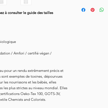
semaines.
Pour prendre soin de 
l'envers à 30°, n'util
Livraison en Collissim
 à consulter le guide des tailles
le à l'envers.
l'acheminement de vot
biologique
tion / Amfori / certifié végan /
au pour un rendu extrêmement précis et
s sont exemptes de toxines, dépourvues
 les nourrissons et les bébés, elles
 les plus strictes au niveau mondial. Elles
 certifications Oeko-Tex 100, GOTS-3V,
xtile Chemists and Colorists.