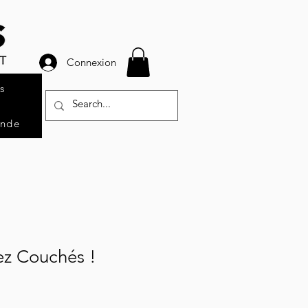
Connexion
s
ande
tez Couchés !