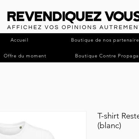
Accueil
Boutique de nos partenaire
Offre du moment
Boutique Contre Propag
T-shirt Res
(blanc)