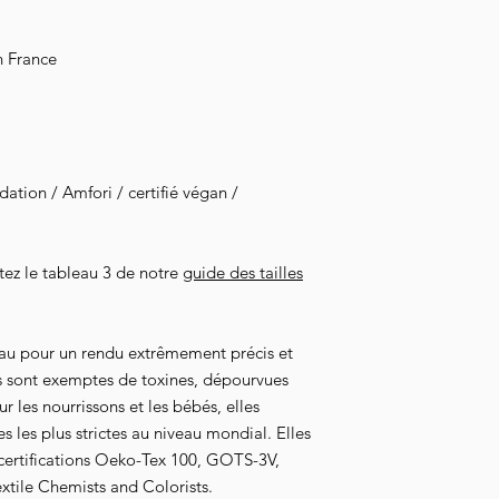
Vous serez notifié de
emails.
n France
tion / Amfori / certifié végan /
ltez le tableau 3 de notre
guide des tailles
au pour un rendu extrêmement précis et
s sont exemptes de toxines, dépourvues
 les nourrissons et les bébés, elles
 les plus strictes au niveau mondial. Elles
 certifications Oeko-Tex 100, GOTS-3V,
xtile Chemists and Colorists.