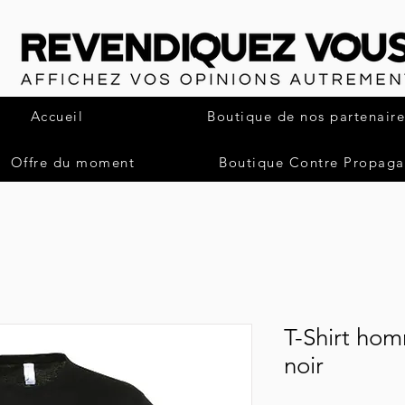
Accueil
Boutique de nos partenaire
Offre du moment
Boutique Contre Propag
T-Shirt ho
noir