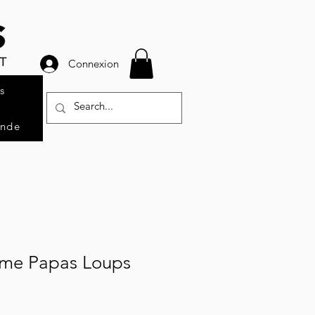
Connexion
s
ande
mme Papas Loups