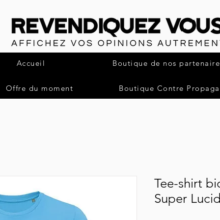
Accueil
Boutique de nos partenaire
Offre du moment
Boutique Contre Propag
Tee-shirt bi
Super Lucid