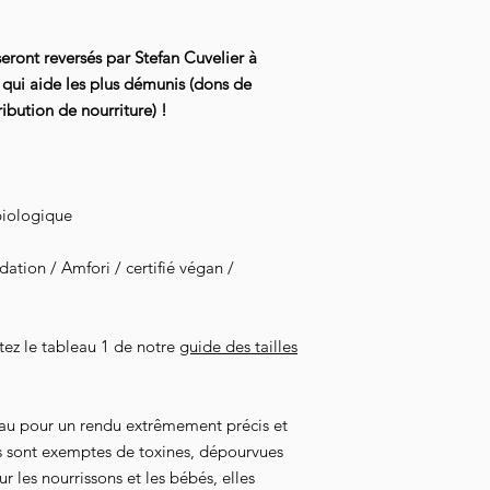
l'acheminement de vot
seront reversés par Stefan Cuvelier à
qui aide les plus démunis (dons de
ibution de nourriture) !
biologique
tion / Amfori / certifié végan /
ltez le tableau 1 de notre
guide des tailles
au pour un rendu extrêmement précis et
s sont exemptes de toxines, dépourvues
 les nourrissons et les bébés, elles