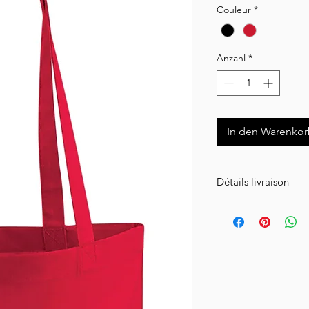
Couleur
*
Anzahl
*
In den Warenko
Détails livraison
Livraison en Collissim
le volume de votre 
Réception de votre c
après expédition.