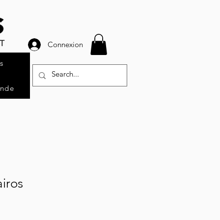
Connexion
s
ande
iros