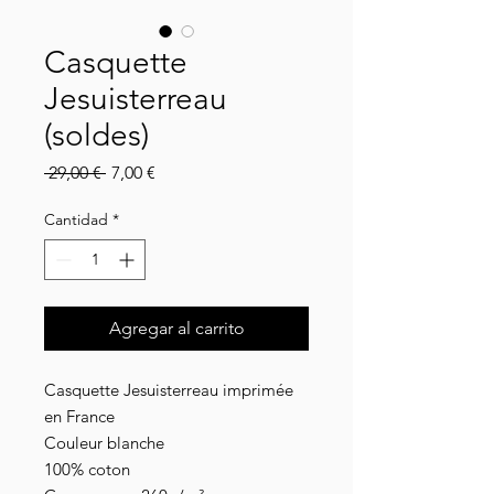
Casquette
Jesuisterreau
(soldes)
Precio
Precio
 29,00 € 
7,00 €
de
oferta
Cantidad
*
Agregar al carrito
Casquette Jesuisterreau imprimée
en France
Couleur blanche
100% coton