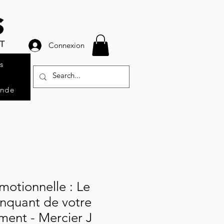
Connexion
s
ande
motionnelle : Le
nquant de votre
ment - Mercier J