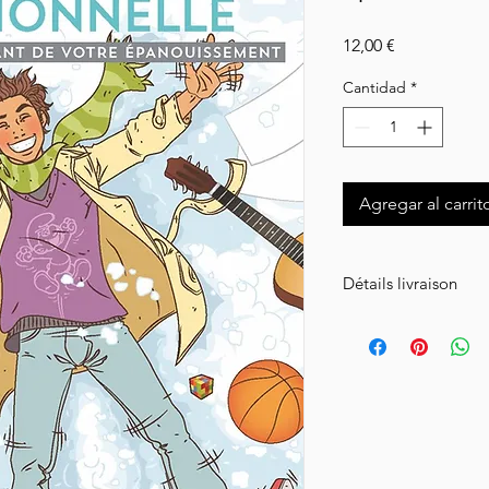
Precio
12,00 €
Cantidad
*
Agregar al carrit
Détails livraison
Livraison en Collissim
le volume de votre 
Réception de votre c
après expédition.