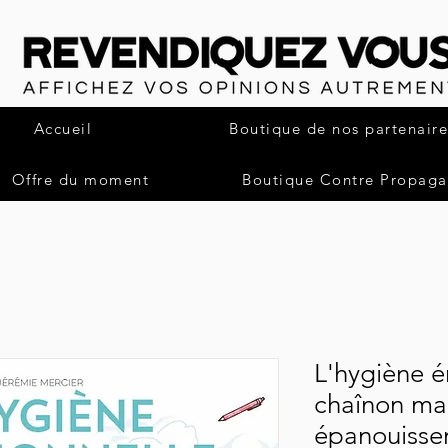
Accueil
Boutique de nos partenaire
Offre du moment
Boutique Contre Propag
L'hygiène é
chaînon ma
épanouisse