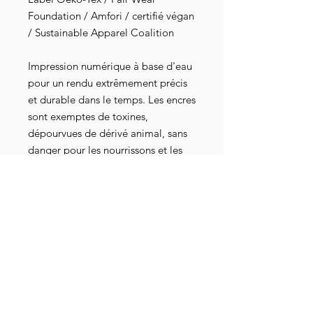
Foundation / Amfori / certifié végan
/ Sustainable Apparel Coalition
Impression numérique à base d'eau
pour un rendu extrêmement précis
et durable dans le temps. Les encres
sont exemptes de toxines,
dépourvues de dérivé animal, sans
danger pour les nourrissons et les
bébés, elles répondent aux normes
industrielles les plus strictes au
niveau mondial. Elles sont
également attestées par les
certifications Oeko-Tex 100, GOTS-
3V, RSL et American Association of
Textile Chemists and Colorists.
Un doute sur votre taille ? Consultez