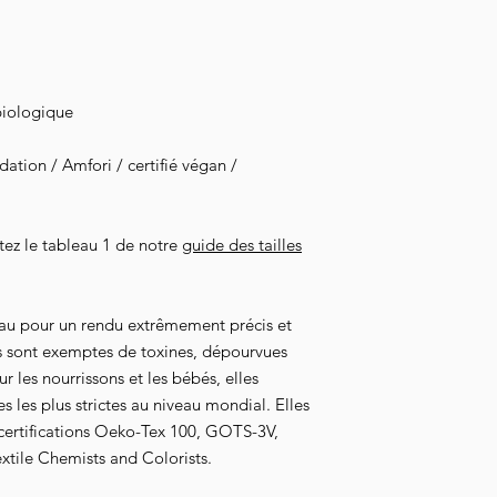
l'acheminement de vot
biologique
tion / Amfori / certifié végan /
ltez le tableau 1 de notre
guide des tailles
au pour un rendu extrêmement précis et
s sont exemptes de toxines, dépourvues
 les nourrissons et les bébés, elles
 les plus strictes au niveau mondial. Elles
 certifications Oeko-Tex 100, GOTS-3V,
xtile Chemists and Colorists.