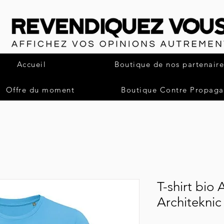
Accueil
Boutique de nos partenaire
Offre du moment
Boutique Contre Propag
T-shirt bio A
Architeknic 