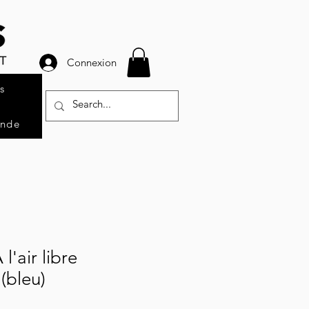
Connexion
s
ande
 l'air libre
(bleu)