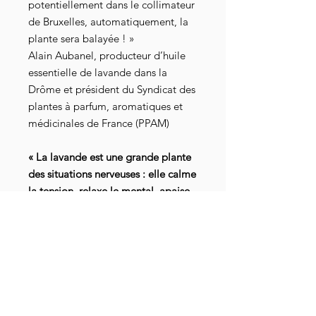
potentiellement dans le collimateur
de Bruxelles, automatiquement, la
plante sera balayée ! »
Alain Aubanel, producteur d’huile
essentielle de lavande dans la
Drôme et président du Syndicat des
plantes à parfum, aromatiques et
médicinales de France (PPAM)
« La lavande est une grande plante
des situations nerveuses : elle calme
la tension, relaxe le mental, apaise
les angoisses...Elle sait aussi
apporter sa chaleur en cas de
fatigue cérébrale et s'adapte ainsi à
la condition à traiter. Prise en
externe, elle apporte sa douceur
pour soulager les brûlures et
désinfecter et réparer les plaies.»