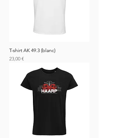
T-shirt AK 49.3 (blanc)
Hinta
23,00 €