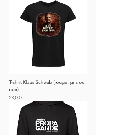
T-shirt Klaus Schwab (rouge, gris ou
noir)
Hinta
23,00 €