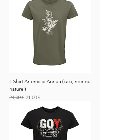
T-Shirt Artemisia Annua (kaki, noir ou
naturel)
Normaali hinta
Alehinta
24,00 €
21,00 €