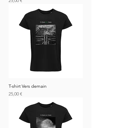
Hinta
25,00 €
T-shirt Vers demain
Hinta
25,00 €