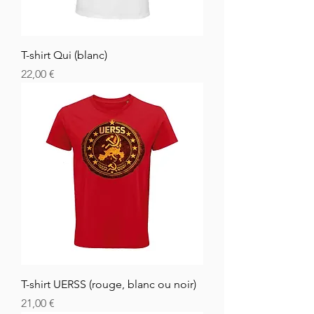
T-shirt Qui (blanc)
Hinta
22,00 €
T-shirt UERSS (rouge, blanc ou noir)
Hinta
21,00 €