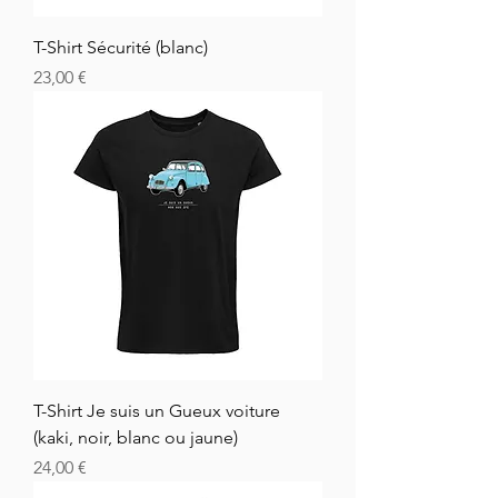
T-Shirt Sécurité (blanc)
Hinta
23,00 €
T-Shirt Je suis un Gueux voiture
(kaki, noir, blanc ou jaune)
Hinta
24,00 €