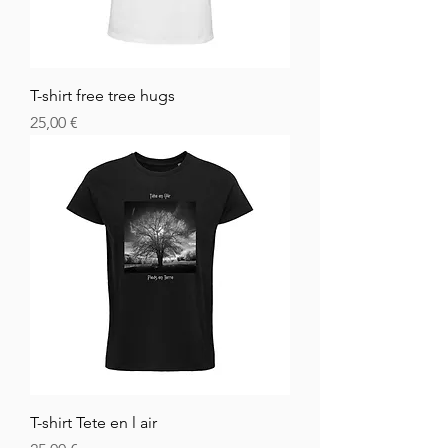
T-shirt free tree hugs
Hinta
25,00 €
T-shirt Tete en l air