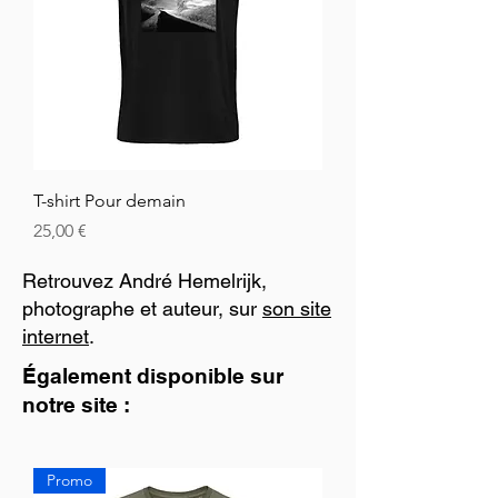
T-shirt Pour demain
Hinta
25,00 €
Retrouvez André Hemelrijk,
photographe et auteur, sur
son site
internet
.
Également disponible sur
notre site :
Promo