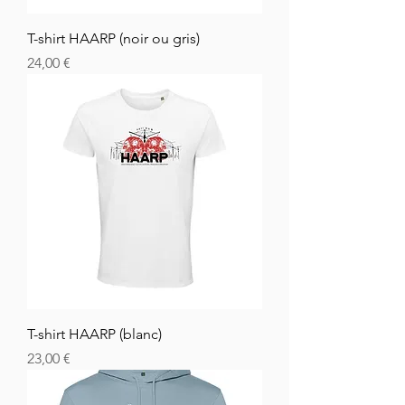
T-shirt HAARP (noir ou gris)
Hinta
24,00 €
T-shirt HAARP (blanc)
Hinta
23,00 €