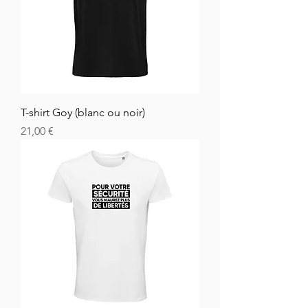
T-shirt Goy (blanc ou noir)
Hinta
21,00 €