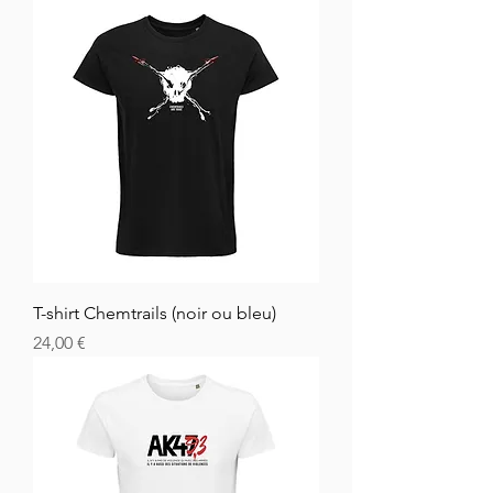
T-shirt Chemtrails (noir ou bleu)
Hinta
24,00 €