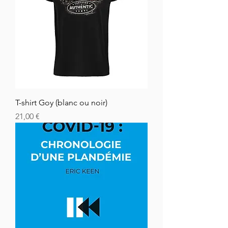
T-shirt Goy (blanc ou noir)
Hinta
21,00 €