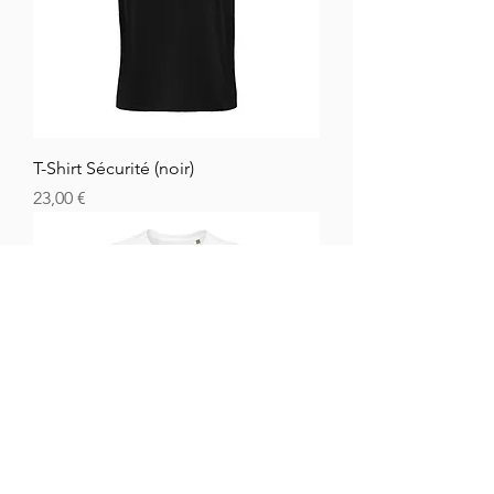
T-Shirt Sécurité (noir)
Hinta
23,00 €