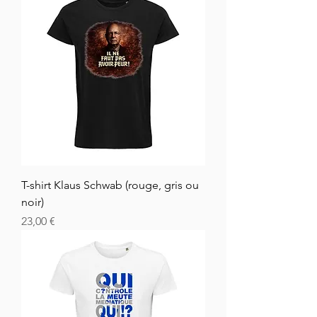
T-shirt Klaus Schwab (rouge, gris ou
noir)
Hinta
23,00 €