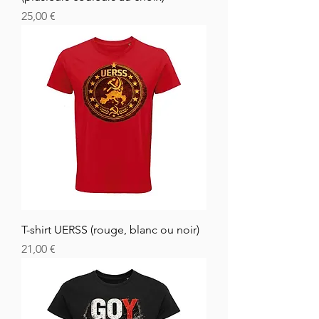
Hinta
25,00 €
T-shirt UERSS (rouge, blanc ou noir)
Hinta
21,00 €