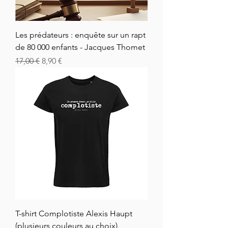
Les prédateurs : enquête sur un rapt
de 80 000 enfants - Jacques Thomet
Normaali hinta
Alehinta
17,00 €
8,90 €
T-shirt Complotiste Alexis Haupt
(plusieurs couleurs au choix)