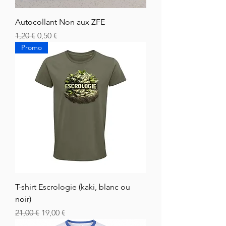
Autocollant Non aux ZFE
Normaali hinta
Alehinta
1,20 €
0,50 €
Promo
T-shirt Escrologie (kaki, blanc ou
noir)
Normaali hinta
Alehinta
21,00 €
19,00 €