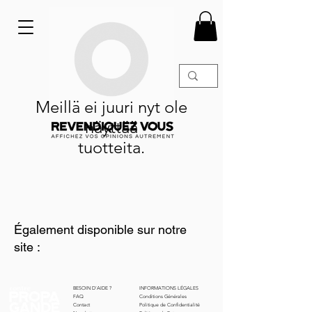
Meillä ei juuri nyt ole
näyttää
tuotteita.
Également disponible sur notre
site :
BESOIN D'AIDE ?
INFORMATIONS LÉGALES
FAQ
Conditions Générales
Contact
Politique de Confidentialité