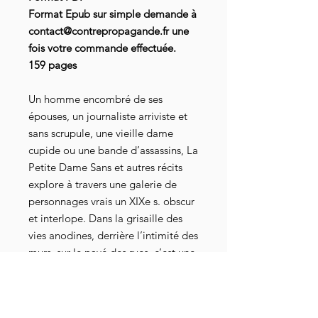
Format Epub sur simple demande à
contact@contrepropagande.fr une
fois votre commande effectuée.
159 pages
Un homme encombré de ses
épouses, un journaliste arriviste et
sans scrupule, une vieille dame
cupide ou une bande d’assassins, La
Petite Dame Sans et autres récits
explore à travers une galerie de
personnages vrais un XIXe s. obscur
et interlope. Dans la grisaille des
vies anodines, derrière l’intimité des
murs, sur le pavé des rues, c’est une
plongée vertigineuse dans l’horreur,
le pathétique, le risible ou le
troublant à laquelle Alexandre Page