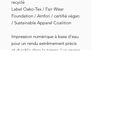
recyclé
Label Oeko-Tex / Fair Wear
Foundation / Amfori / certifié végan
/ Sustainable Apparel Coalition
Impression numérique à base d'eau
pour un rendu extrêmement précis
et durable dans le temps. Les encres
sont exemptes de toxines,
dépourvues de dérivé animal, sans
danger pour les nourrissons et les
bébés, elles répondent aux normes
industrielles les plus strictes au
niveau mondial. Elles sont
également attestées par les
certifications Oeko-Tex 100, GOTS-
3V, RSL et American Association of
Textile Chemists and Colorists.