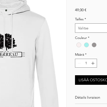
Hinta
49,00 €
Tailles
*
Valitse
Couleur
*
Määrä
*
LISÄÄ OSTOSKO
Détails livraison
ATTENTION ! Article