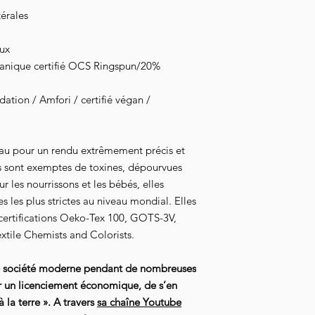
térales
oux
ganique certifié OCS Ringspun/20%
tion / Amfori / certifié végan /
au pour un rendu extrêmement précis et
s sont exemptes de toxines, dépourvues
 les nourrissons et les bébés, elles
 les plus strictes au niveau mondial. Elles
 certifications Oeko-Tex 100, GOTS-3V,
xtile Chemists and Colorists.
e société moderne pendant de nombreuses
r un licenciement économique, de s’en
 la terre ». A travers
sa chaîne Youtube