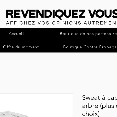
Accueil
Boutique de nos partenaire
Offre du moment
Boutique Contre Propag
Sweat à ca
arbre (plus
choix)