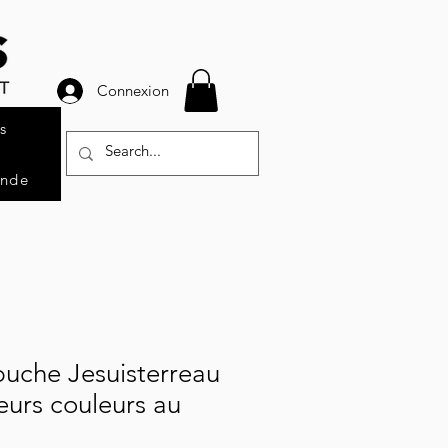
Connexion
s
ande
puche Jesuisterreau
ieurs couleurs au