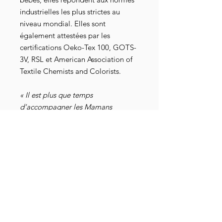
industrielles les plus strictes au
niveau mondial. Elles sont
également attestées par les
certifications Oeko-Tex 100, GOTS-
3V, RSL et American Association of
Textile Chemists and Colorists.
« Il est plus que temps
d’accompagner les Mamans
Louves… Et la jeunesse en action !
Ensemble nous sommes la force et
la détermination afin de bâtir et
défendre un avenir des plus serein
et respectueux, d’un amour
abondant, envers les adultes de
demain… Nos enfants… »
Retrouvez les Papas Loups sur :