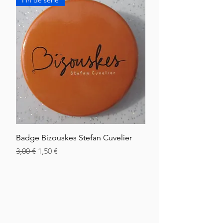
Fin de série
Badge Bizouskes Stefan Cuvelier
Normaali hinta
Alehinta
3,00 €
1,50 €