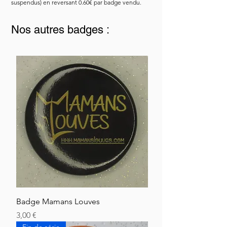
suspendus) en reversant 0.60€ par badge vendu.
Nos autres badges :
Badge Mamans Louves
Hinta
3,00 €