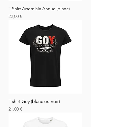
T-Shirt Artemisia Annua (blanc)
Hinta
22,00 €
T-shirt Goy (blanc ou noir)
Hinta
21,00 €