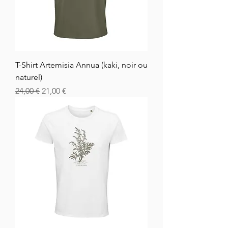
T-Shirt Artemisia Annua (kaki, noir ou
naturel)
Normaali hinta
Alehinta
24,00 €
21,00 €