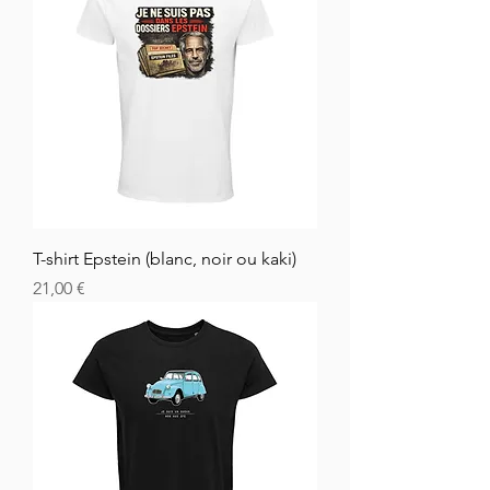
T-shirt Epstein (blanc, noir ou kaki)
Hinta
21,00 €