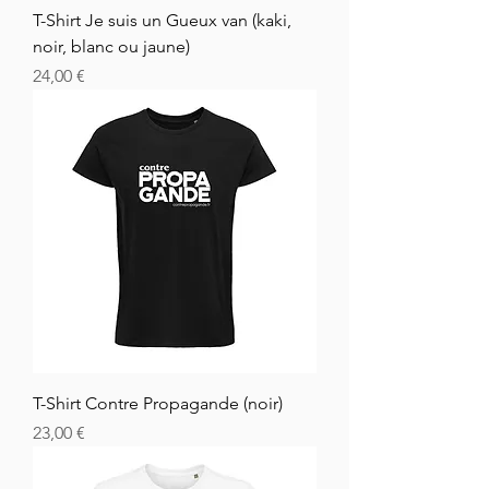
T-Shirt Je suis un Gueux van (kaki,
noir, blanc ou jaune)
Hinta
24,00 €
T-Shirt Contre Propagande (noir)
Hinta
23,00 €