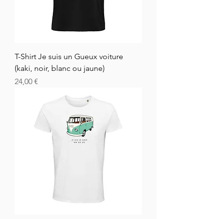
T-Shirt Je suis un Gueux voiture
(kaki, noir, blanc ou jaune)
Hinta
24,00 €