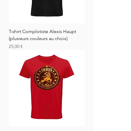
T-shirt Complotiste Alexis Haupt
(plusieurs couleurs au choix)
Hinta
25,00 €