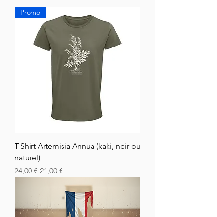
Promo
T-Shirt Artemisia Annua (kaki, noir ou
naturel)
Normaali hinta
Alehinta
24,00 €
21,00 €