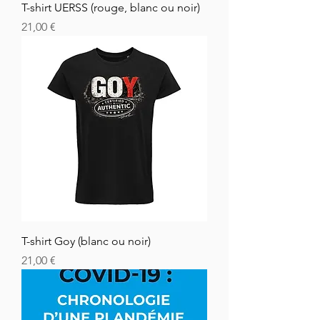
T-shirt UERSS (rouge, blanc ou noir)
Hinta
21,00 €
T-shirt Goy (blanc ou noir)
Hinta
21,00 €