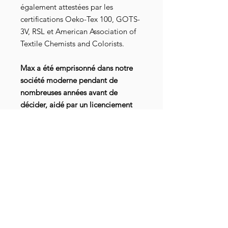
également attestées par les
certifications Oeko-Tex 100, GOTS-
3V, RSL et American Association of
Textile Chemists and Colorists.
Max a été emprisonné dans notre
société moderne pendant de
nombreuses années avant de
décider, aidé par un licenciement
économique, de s’en échapper et
d’opérer « un retour à la terre ». A
travers
sa chaîne Youtube
Jesuisterreau
, il sème des graines
pour nous inciter à nous tourner vers
nos jardins, afin de nous
reconnecter au vivant, et à
(re)donner un sens à nos vies. Le
tout avec un humour si particulier,
parsemé d’un brin de provoc’, qui