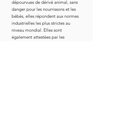
dépourvues de dérivé animal, sans
danger pour les nourrissons et les
bébés, elles répondent aux normes
industrielles les plus strictes au
niveau mondial. Elles sont
également attestées par les
certifications Oeko-Tex 100, GOTS-
3V, RSL et American Association of
Textile Chemists and Colorists.
Complosophisme = fait de coller
l'étiquette de "complotiste" sur
quiconque remet en question le
discours officiel pour ne pas avoir à
débattre des arguments. C'est la
censure du 21eme siècle.
Détails livraison