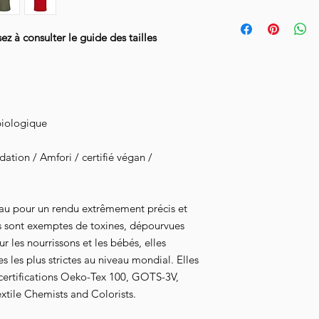
semaines.
Pour prendre soin de 
l'envers à 30°, n'util
Livraison en Collissi
 à consulter le guide des tailles
le à l'envers.
notifié de l'achemine
biologique
tion / Amfori / certifié végan /
au pour un rendu extrêmement précis et
s sont exemptes de toxines, dépourvues
 les nourrissons et les bébés, elles
 les plus strictes au niveau mondial. Elles
 certifications Oeko-Tex 100, GOTS-3V,
xtile Chemists and Colorists.