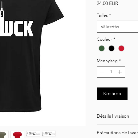
Ár
24,00 EUR
Tailles
*
Választás
Couleur
*
Mennyiség
*
Kosárba
Détails livraison
ATTENTION ! Article
Précautions de lava
l'intégralité de vot