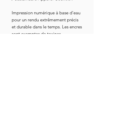
Impression numérique à base d'eau
pour un rendu extrêmement précis
et durable dans le temps. Les encres
sont exemptes de toxines,
dépourvues de dérivé animal, sans
danger pour les nourrissons et les
bébés, elles répondent aux normes
industrielles les plus strictes au
niveau mondial. Elles sont
également attestées par les
certifications Oeko-Tex 100, GOTS-
3V, RSL et American Association of
Textile Chemists and Colorists.
Détails livraison
ATTENTION ! Article en pré-