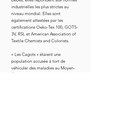
industrielles les plus strictes au
niveau mondial. Elles sont
également attestées par les
certifications Oeko-Tex 100, GOTS-
3V, RSL et American Association of
Textile Chemists and Colorists.
« Les Cagots » étaient une
population accusée à tort de
véhiculer des maladies au Moyen-
Âge et ainsi victime de nombreuses
restrictions et discriminations.
Retrouvez les Cagots d'aujourd'hui
sur leur
site internet
et leur groupe
Telegram
.
Votre taille n'est pas disponible ?