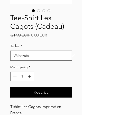
Tee-Shirt Les
Cagots (Cadeau)
Szokásos
Akciós
 21,90 EUR 
0,00 EUR
ár
ár
Tailles
*
Mennyiség
*
Kosárba
T-shirt Les Cagots imprimé en
France