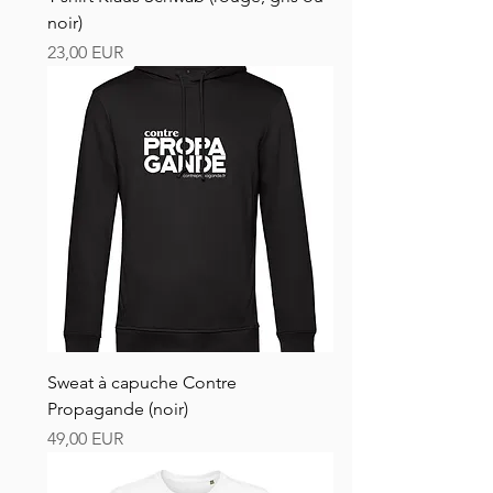
noir)
Ár
23,00 EUR
Sweat à capuche Contre
Propagande (noir)
Ár
49,00 EUR