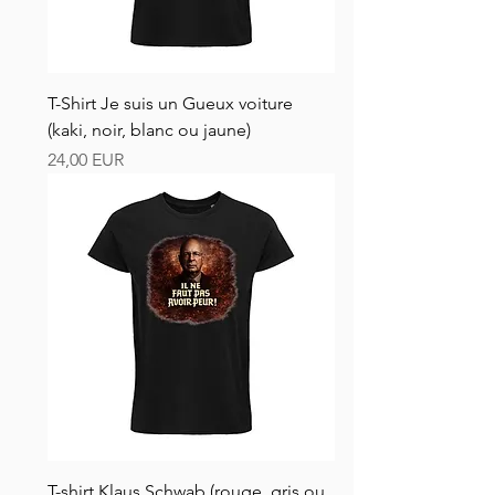
T-Shirt Je suis un Gueux voiture
(kaki, noir, blanc ou jaune)
Ár
24,00 EUR
T-shirt Klaus Schwab (rouge, gris ou