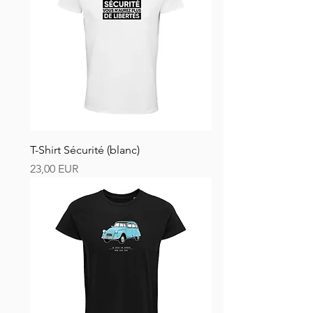
T-Shirt Sécurité (blanc)
Ár
23,00 EUR