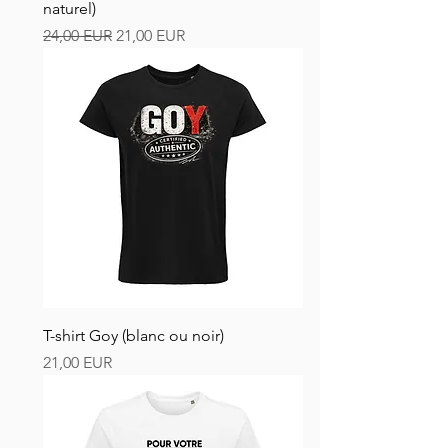
naturel)
Szokásos ár
Akciós ár
24,00 EUR
21,00 EUR
T-shirt Goy (blanc ou noir)
Ár
21,00 EUR