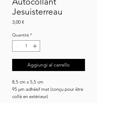
Autocollant
Jesuisterreau
Prezzo
3,00 €
Quantità
*
Aggiungi al carrello
8,5 cm x 5,5 cm
95 µm adhésif mat (conçu pour être
collé en extérieur)
Détails livraison
Livraison en Collissimo ou lettre suivie