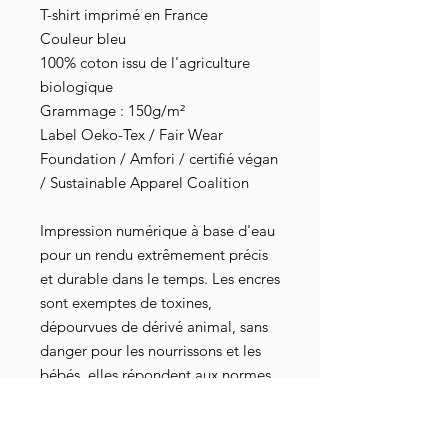
T-shirt imprimé en France
Couleur bleu
100% coton issu de l'agriculture
biologique
Grammage : 150g/m²
Label Oeko-Tex / Fair Wear
Foundation / Amfori / certifié végan
/ Sustainable Apparel Coalition
Impression numérique à base d'eau
pour un rendu extrêmement précis
et durable dans le temps. Les encres
sont exemptes de toxines,
dépourvues de dérivé animal, sans
danger pour les nourrissons et les
bébés, elles répondent aux normes
industrielles les plus strictes au
niveau mondial. Elles sont
également attestées par les