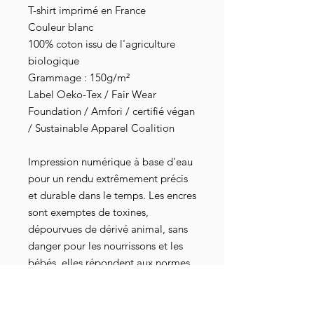
T-shirt imprimé en France
Couleur blanc
100% coton issu de l'agriculture
biologique
Grammage : 150g/m²
Label Oeko-Tex / Fair Wear
Foundation / Amfori / certifié végan
/ Sustainable Apparel Coalition
Impression numérique à base d'eau
pour un rendu extrêmement précis
et durable dans le temps. Les encres
sont exemptes de toxines,
dépourvues de dérivé animal, sans
danger pour les nourrissons et les
bébés, elles répondent aux normes
industrielles les plus strictes au
niveau mondial. Elles sont
également attestées par les