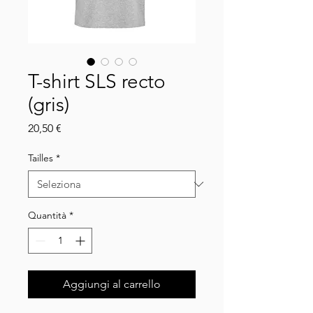
T-shirt SLS recto
(gris)
Prezzo
20,50 €
Tailles
*
Quantità
*
Aggiungi al carrello