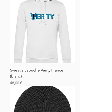
Sweat à capuche Verity France
(blanc)
Prezzo
48,00 €