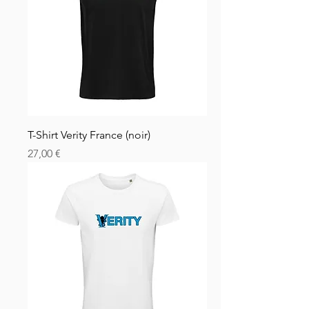
T-Shirt Verity France (noir)
Prezzo
27,00 €