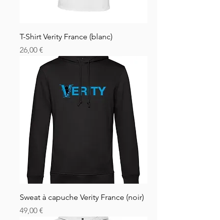
T-Shirt Verity France (blanc)
Prezzo
26,00 €
Sweat à capuche Verity France (noir)
Prezzo
49,00 €