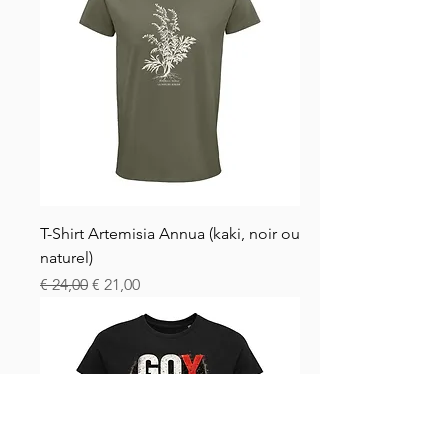
T-Shirt Artemisia Annua (kaki, noir ou
naturel)
Normale prijs
Verkoopprijs
€ 24,00
€ 21,00