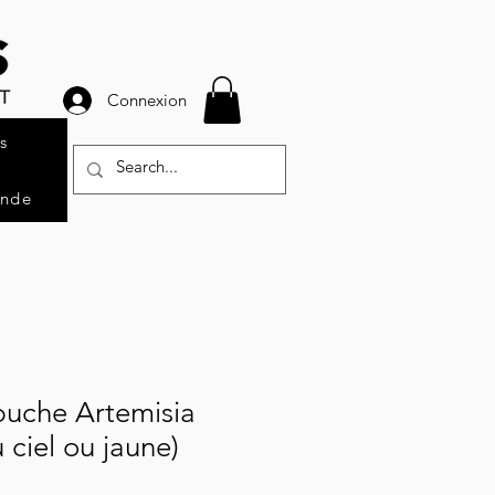
Connexion
s
ande
puche Artemisia
 ciel ou jaune)