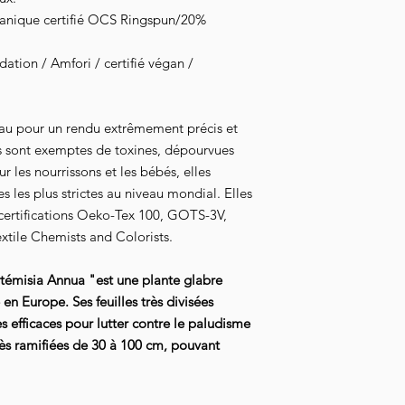
ganique certifié OCS Ringspun/20%
tion / Amfori / certifié végan /
au pour un rendu extrêmement précis et
s sont exemptes de toxines, dépourvues
 les nourrissons et les bébés, elles
 les plus strictes au niveau mondial. Elles
 certifications Oeko-Tex 100, GOTS-3V,
xtile Chemists and Colorists.
Artémisia Annua "est une plante glabre
 en Europe. Ses feuilles très divisées
s efficaces pour lutter contre le paludisme
 très ramifiées de 30 à 100 cm, pouvant
"