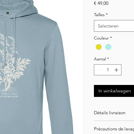
Prijs
€ 49,00
Tailles
*
Selecteren
Couleur
*
Aantal
*
In winkelwagen
Détails livraison
ATTENTION ! Article
Précautions de lava
l'intégralité de vot