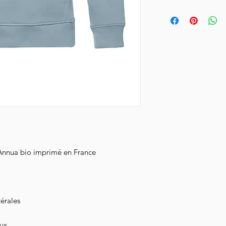
semaines.
Pour prendre soin de 
l'envers à 30°, n'util
Livraison en Collissim
le à l'envers.
Vous serez notifié de
emails.
 Annua bio imprimé en France
térales
ux.