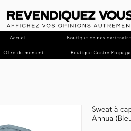
Accueil
Boutique de nos partenaire
Offre du moment
Boutique Contre Propag
Sweat à ca
Annua (Bleu