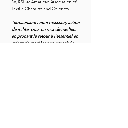
3V, RSL et American Association of
Textile Chemists and Colorists.
Terreaurisme : nom masculin, action
de militer pour un monde meilleur
en prônant le retour à l'essentiel en
créant de manière non organisée
des jardins comestibles.
Max a été emprisonné dans notre
société moderne pendant de
nombreuses années avant de
décider, aidé par un licenciement
économique, de s’en échapper et
d’opérer « un retour à la terre ». A
travers
sa chaîne Youtube
Jesuisterreau
, il sème des graines
pour nous inciter à nous tourner vers
nos jardins, afin de nous