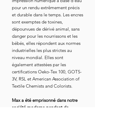
Impression numérique à base d'eau
pour un rendu extrêmement précis
et durable dans le temps. Les encres
sont exemptes de toxines,
dépourvues de dérivé animal, sans
danger pour les nourrissons et les
bébés, elles répondent aux normes
industrielles les plus strictes au
niveau mondial. Elles sont
également attestées par les
certifications Oeko-Tex 100, GOTS-
3V, RSL et American Association of
Textile Chemists and Colorists.
Max a été emprisonné dans notre
société moderne pendant de
nombreuses années avant de
décider, aidé par un licenciement
économique, de s’en échapper et