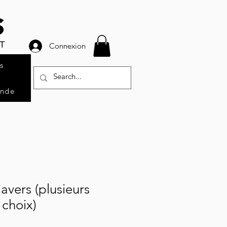
Connexion
s
ande
avers (plusieurs
 choix)