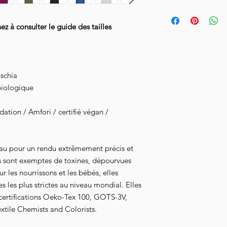
semaines.
Pour prendre soin de 
l'envers à 30°, n'util
Livraison en Collissi
 à consulter le guide des tailles
le à l'envers.
notifié de l'achemine
uschia
biologique
tion / Amfori / certifié végan /
au pour un rendu extrêmement précis et
s sont exemptes de toxines, dépourvues
 les nourrissons et les bébés, elles
 les plus strictes au niveau mondial. Elles
 certifications Oeko-Tex 100, GOTS-3V,
xtile Chemists and Colorists.