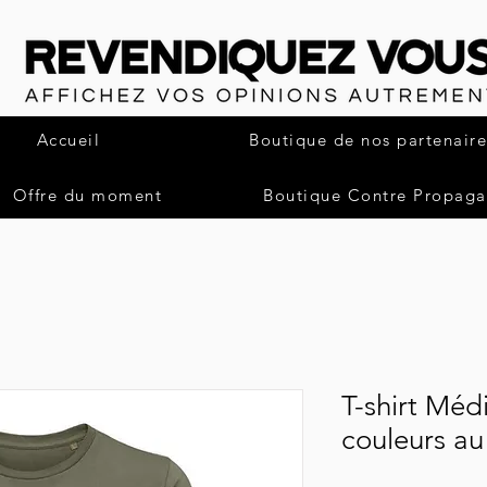
Accueil
Boutique de nos partenaire
Offre du moment
Boutique Contre Propag
T-shirt Médi
couleurs au