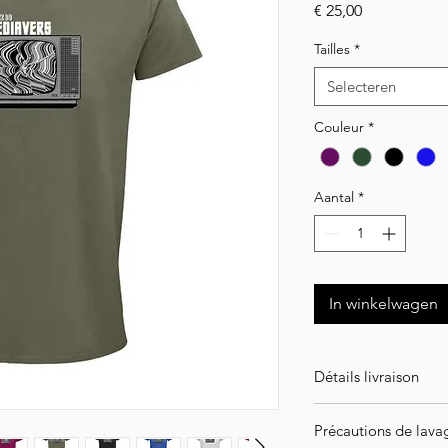
Prijs
€ 25,00
Tailles
*
Selecteren
Couleur
*
Aantal
*
In winkelwagen
Détails livraison
ATTENTION ! Article
Précautions de lava
l'intégralité de vot