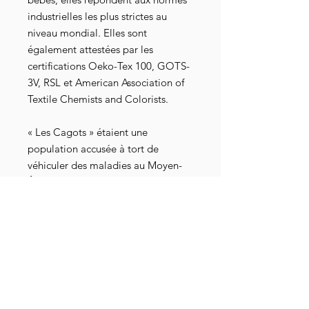
industrielles les plus strictes au
niveau mondial. Elles sont
également attestées par les
certifications Oeko-Tex 100, GOTS-
3V, RSL et American Association of
Textile Chemists and Colorists.
« Les Cagots » étaient une
population accusée à tort de
véhiculer des maladies au Moyen-
Âge et ainsi victime de nombreuses
restrictions et discriminations.
Retrouvez les Cagots d'aujourd'hui
sur leur
site internet
et leur groupe
Telegram
.
Votre taille n'est pas disponible ?