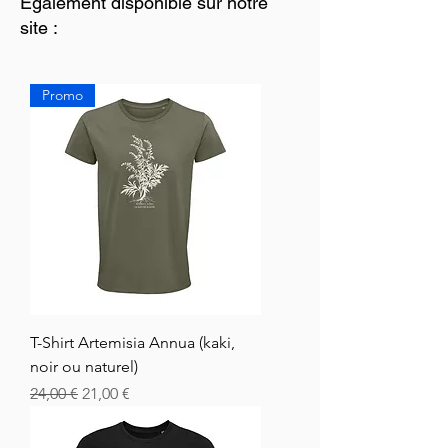
Également disponible sur notre
site :
Promo
T-Shirt Artemisia Annua (kaki,
noir ou naturel)
Vanlig pris
Salgspris
24,00 €
21,00 €