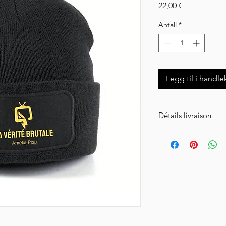
Pris
22,00 €
Antall
*
Legg til i handle
Détails livraison
ATTENTION ! Article
l'intégralité de vot
semaines.
Livraison en Collissim
la taille de votre colis