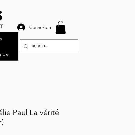
Connexion
s
ande
ie Paul La vérité
r)