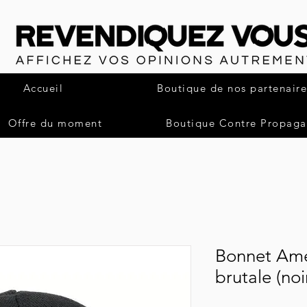
Accueil
Boutique de nos partenaire
Offre du moment
Boutique Contre Propag
Bonnet Amél
brutale (noi